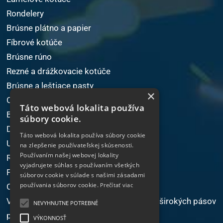
Rondelery
Brúsne plátno a papier
Fíbrové kotúče
Brúsne rúno
Rezné a drážkovacie kotúče
Brúsne a leštiace pasty
×
Omieľacie telieska
Táto webová lokalita používa
Brúsiace zrná
súbory cookie.
Dielenské náradie
Táto webová lokalita používa súbory cookie
Upínacie náradie
na zlepšenie používateľskej skúsenosti.
Používaním našej webovej lokality
Ručné elektrické náradie
vyjadrujete súhlas s používaním všetkých
Frézovacie nástroje
súborov cookie v súlade s našimi zásadami
používania súborov cookie.
Prečítať viac
Ochranné pomôcky
Výroba nekonečných brúsnych úzkych aj širokých pásov
NEVYHNUTNE POTREBNÉ
podľa potrieb odberateľa
VÝKONNOSŤ