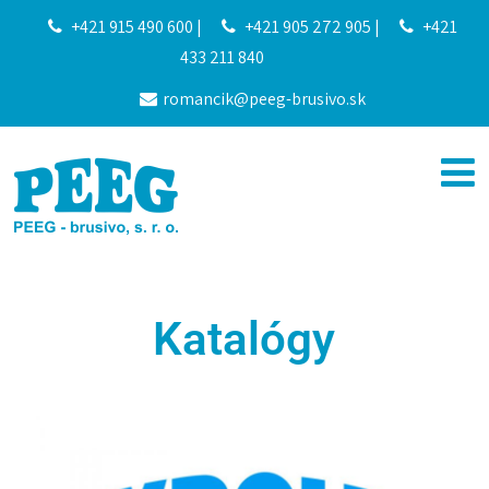
+421 915 490 600
|
+421 905 272 905
|
+421
433 211 840
romancik@peeg-brusivo.sk
Katalógy