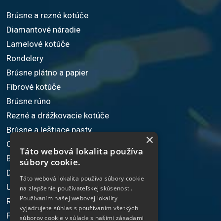
Brúsne a rezné kotúče
Diamantové náradie
Lamelové kotúče
Rondelery
Brúsne plátno a papier
Fíbrové kotúče
Brúsne rúno
Rezné a drážkovacie kotúče
Brúsne a leštiace pasty
×
Omieľacie telieska
Táto webová lokalita používa
Brúsiace zrná
súbory cookie.
Dielenské náradie
Táto webová lokalita používa súbory cookie
Upínacie náradie
na zlepšenie používateľskej skúsenosti.
Používaním našej webovej lokality
Ručné elektrické náradie
vyjadrujete súhlas s používaním všetkých
Frézovacie nástroje
súborov cookie v súlade s našimi zásadami