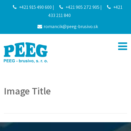
+421 915 490 600
|
+421 905 272 905
|
+421
433 211 840
romancik@peeg-brusivo.sk
Image Title