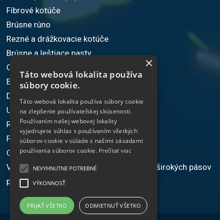
Fíbrové kotúče
Brúsne rúno
Rezné a drážkovacie kotúče
Brúsne a leštiace pasty
×
Omieľacie telieska
Táto webová lokalita používa
Brúsiace zrná
súbory cookie.
Dielenské náradie
Táto webová lokalita používa súbory cookie
Upínacie náradie
na zlepšenie používateľskej skúsenosti.
Používaním našej webovej lokality
Ručné elektrické náradie
vyjadrujete súhlas s používaním všetkých
Frézovacie nástroje
súborov cookie v súlade s našimi zásadami
používania súborov cookie.
Prečítať viac
Ochranné pomôcky
Výroba nekonečných brúsnych úzkych aj širokých pásov
NEVYHNUTNE POTREBNÉ
podľa potrieb odberateľa
VÝKONNOSŤ
PRIJAŤ VŠETKO
ODMIETNUŤ VŠETKO