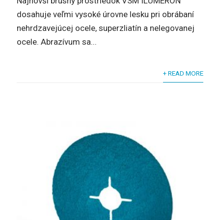
Najnovší brúsny prostriedok VSM ILUMERON
dosahuje veľmi vysoké úrovne lesku pri obrábaní
nehrdzavejúcej ocele, superzliatín a nelegovanej
ocele. Abrazívum sa...
+ READ MORE