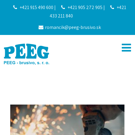
+421 915 490 600
|
+421 905 272 905
|
+421
433 211 840
romancik@peeg-brusivo.sk